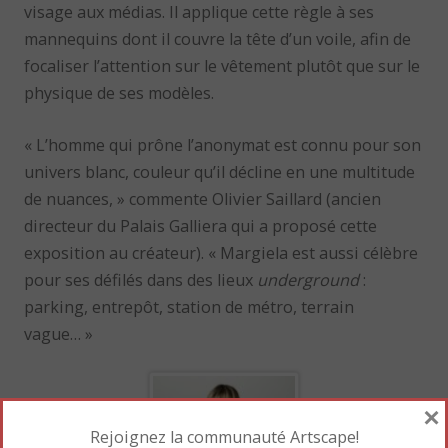
visage aux médias. Il applique cette règle à ses
mannequins dont il couvre la tête d’un voile, afin de
focaliser l’attention sur le vêtement plutôt que sur le
physique de ses modèles.
« L’homme qui prône l’anonymat est connu pour son
univers blanc, couleur qu’il décline en une multitude
de nuances, » commente Olivier Saillard (ancien
directeur du Palais Galliera qui a proposé cette
exposition au créateur). « Margiela est aussi célèbre
pour ses défilés dans des lieux
underground
:
parking, entrepôt, station de métro, terrain
vague… »
×
Rejoignez la communauté Artscape!