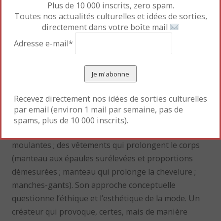
Plus de 10 000 inscrits, zero spam.
Toutes nos actualités culturelles et idées de sorties,
directement dans votre boîte mail
Adresse e-mail*
Vidéos et mannequins se succèdent dans une
ambiance étrange, tantôt noire, tantôt blanche,
Recevez directement nos idées de sorties culturelles
rarement colorée. J’en ai retenu une accumulation
par email (environ 1 mail par semaine, pas de
de superpositions ente habits vintage et
spams, plus de 10 000 inscrits).
contemporains ; des formes fluides, rarement
moulantes ; des vêtements qui prolongent le corps
(manteau aux épaules surélevées et proportions
démesurées ; manteau qui prolonge la chevelure ;
manches-gants). Son approche conceptuelle
questionne l’éthique et l’esthétique de la mode. Un
créateur qui provoque, certes, mais de manière