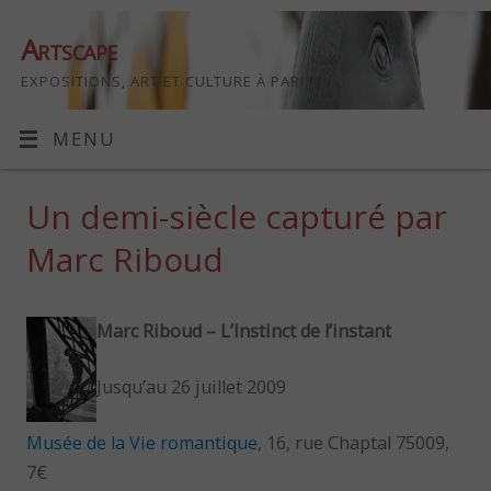
Artscape
EXPOSITIONS, ART ET CULTURE À PARIS
MENU
Un demi-siècle capturé par
Marc Riboud
Marc Riboud – L’Instinct de l’instant
Jusqu’au 26 juillet 2009
Musée de la Vie romantique
, 16, rue Chaptal 75009,
7€