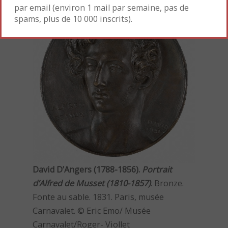
par email (environ 1 mail par semaine, pas de
spams, plus de 10 000 inscrits).
David D’Angers (1788-1856).
Portrait
d’Alfred de Musset (1810-1857)
. Bronze.
Fonte au sable. 1831. Paris, musée
Carnavalet. © Eric Emo/ Musée
Carnavalet/Roger- Viollet