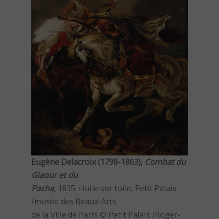
Eugène Delacroix (1798-1863),
Combat du
Giaour et du
Pacha
, 1835. Huile sur toile, Petit Palais
/musée des Beaux-Arts
de la Ville de Paris © Petit Palais /Roger-