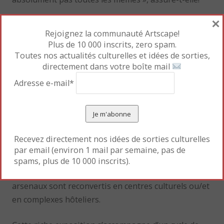
×
Parallèlement aux plans-reliefs figurent, sous la
Rejoignez la communauté Artscape!
forme de cabinets de curiosités, des plans comparés
Plus de 10 000 inscrits, zero spam.
des citadelles qui mettent en évidence comment
Toutes nos actualités culturelles et idées de sorties,
Vauban à su insérer chaque projet dans son
directement dans votre boîte mail
contexte administratif, politique et économique. Une
Adresse e-mail*
façon moderne et novatrice de concevoir
l’urbanisme.
La dernière partie de l’exposition
Recevez directement nos idées de sorties culturelles
met en valeur le devenir de ces
par email (environ 1 mail par semaine, pas de
citadelles dont la fonction militaire
spams, plus de 10 000 inscrits).
est aujourd’hui rendue caduque. La plupart des
arsenaux sont reconvertis en centres culturels ou/et
en complexes hôteliers.