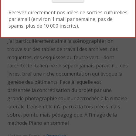
Recevez directement nos idées de sorties culturelles
par email (environ 1 mail par semaine, pas de
spams, plus de 10 000 inscrits).
J’ai particulièrement aimé la scénographie : on
trouve sur des tables de travail des archives, des
maquettes, des esquisses au feutre vert – dont
l’architecte italien ne se sépare jamais paraît-il -, des
livres, bref une riche documentation qui évoque la
genèse des bâtiments. Face à laquelle est
présentée la concrétisation du projet par une
grande photographie couleur accrochée à la cimaise
latérale. L’ensemble m’a paru à la fois précis mais
sobre, pointu mais pédagogique. A l’image de la
méthode Piano en somme !
Mettre en favori le
Permalien
.