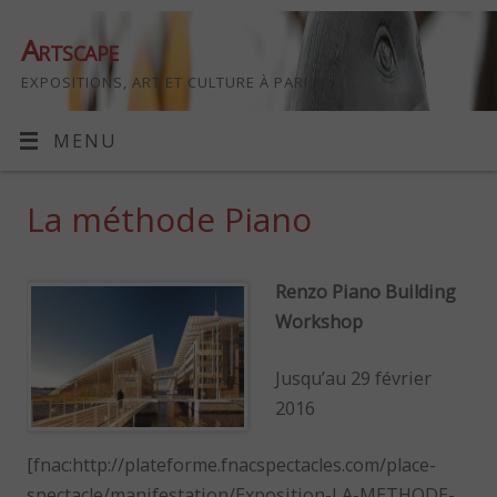
Artscape
EXPOSITIONS, ART ET CULTURE À PARIS
MENU
La méthode Piano
Renzo Piano Building
Workshop
Jusqu’au 29 février
2016
[fnac:http://plateforme.fnacspectacles.com/place-
spectacle/manifestation/Exposition-LA-METHODE-