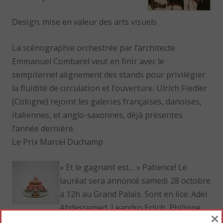
Design: mise en valeur des arts visuels
La scénographie orchestrée par l’architecte
Emmanuel Combarel veut en finir avec le
sempiternel alignement des stands pour privilégier
la fluidité de circulation et l’ouverture. Ulrich Fiedler
(Cologne) rejoint les galeries françaises, danoises,
italiennes, et anglo-saxonnes, déjà présentes
l’année dernière.
Le Prix Marcel Duchamp
« Et le gagnant est… » Patience! Le
lauréat sera annoncé samedi 28 octobre
à 12h au Grand Palais. Sont en lice: Adel
Abdessemed, Leandro Erlich, Philippe
×
Mayaux et Bruno Peinado.