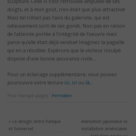
sculpture. Celle-ci s’est retrouvée amputée de ses
doigts, et à mon goût, n’en était que plus attractive!
Mais tel n’était pas l’avis du galeriste, qui est
odieusement sorti de ses gonds. Non pas en raison
de l’atteinte portée à l’intégrité de l’oeuvre mais
parce qu’elle était déjà vendue! Imaginez la pagaille
qui en a résultée. Espérons que le visiteur inculpé
dispose d’une bonne assurance civile…
Pour un éclairage supplémentaire, vous pouvez
poursuivre votre lecture
ici
,
ici
ou
là
…
Pour marque-pages :
Permalien
.
«
Le design: entre l’unique
Animation japonaise vs
et l’universel
installation américaine:
l’art dans toute sa