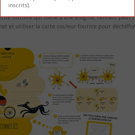
inscrits).
etite histoire qui mène à une énigme, l’enfant peut r
at et utiliser la carte couleur fournie pour déchiffr