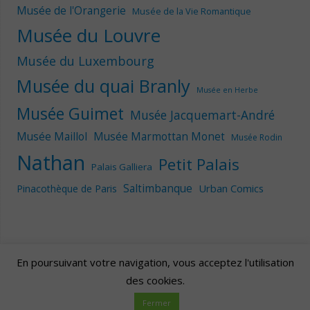
Musée de l'Orangerie
Musée de la Vie Romantique
Musée du Louvre
Musée du Luxembourg
Musée du quai Branly
Musée en Herbe
Musée Guimet
Musée Jacquemart-André
Musée Maillol
Musée Marmottan Monet
Musée Rodin
Nathan
Petit Palais
Palais Galliera
Saltimbanque
Urban Comics
Pinacothèque de Paris
En poursuivant votre navigation, vous acceptez l'utilisation
des cookies.
Artscape
| Fièrement propulsé par
Mantra
&
WordPress.
Fermer