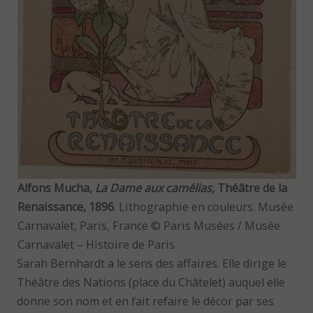
Alfons Mucha,
La Dame aux camélias,
Théâtre de la
Renaissance, 1896
. Lithographie en couleurs. Musée
Carnavalet, Paris, France © Paris Musées / Musée
Carnavalet – Histoire de Paris
Sarah Bernhardt a le sens des affaires. Elle dirige le
Théâtre des Nations (place du Châtelet) auquel elle
donne son nom et en fait refaire le décor par ses