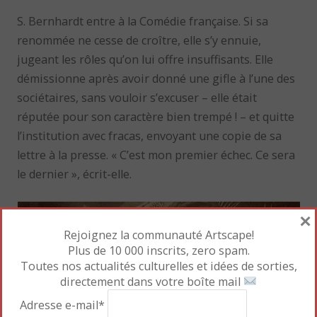
S. Bernhardt entre à la Comédie française. Si sa
renommée ne cesse de croître, elle s’y ennuie,
jugeant les rôles qu’on lui offre insuffisants. Elle
démissionne après avoir donné une gifle à l’une des
sociétaires, sans vouloir s’excuser – elle était
réputée pour son caractère bien trempé ! – et quitte
l’institution avec fracas, envoyant une copie de sa
lettre à la presse. « C’est mon premier échec. Ce sera
le dernier », écrit-elle.
×
Rejoignez la communauté Artscape!
Plus de 10 000 inscrits, zero spam.
Toutes nos actualités culturelles et idées de sorties,
directement dans votre boîte mail
Adresse e-mail*