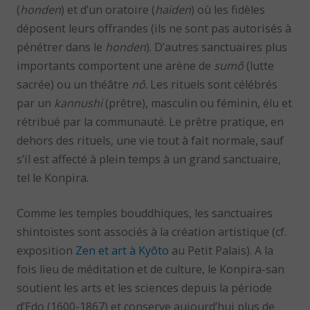
(
honden
) et d’un oratoire (
haiden
) où les fidèles
déposent leurs offrandes (ils ne sont pas autorisés à
pénétrer dans le
honden
). D’autres sanctuaires plus
importants comportent une arène de
sumô
(lutte
sacrée) ou un théâtre
nô
. Les rituels sont célébrés
par un
kannushi
(prêtre), masculin ou féminin, élu et
rétribué par la communauté. Le prêtre pratique, en
dehors des rituels, une vie tout à fait normale, sauf
s’il est affecté à plein temps à un grand sanctuaire,
tel le Konpira.
Comme les temples bouddhiques, les sanctuaires
shintoïstes sont associés à la création artistique (cf.
exposition
Zen et art à Kyôto
au Petit Palais). A la
fois lieu de méditation et de culture, le Konpira-san
soutient les arts et les sciences depuis la période
d’Edo (1600-1867) et conserve aujourd’hui plus de