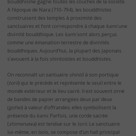
bouddhisme gagne toutes les couches de la société.
A l’époque de Nara (710-794), les bouddhistes
construisent des temples à proximité des
sanctuaires et font correspondre à chaque
kami
une
divinité bouddhique. Les
kami
sont alors perçus
comme une émanation terrestre de divinités
bouddhiques. Aujourd’hui, la plupart des Japonais
s’avouent à la fois shintoïstes et bouddhistes.
On reconnaît un santuaire
shintô
à son portique
(
torii
) qui le précède et représente le seuil entre le
monde extérieur et le lieu sacré. Il est souvent orné
de bandes de papier arrangées deux par deux
(
gohei
) à valeur d’offrandes; elles symbolisent la
présence du
kami
. Parfois, une corde sacrée
(
shimenawa
) est tendue sur le
torii
. Le sanctuaire
lui-même, en bois, se compose d’un hall principal