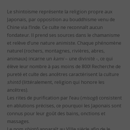
Le shintoïsme représente la religion propre aux
Japonais, par opposition au bouddhisme venu de
Chine via l’Inde. Ce culte ne reconnaît aucun
fondateur. Il prend ses sources dans le chamanisme
et relève d’une nature animiste. Chaque phénomène
naturel (rochers, montagnes, rivières, abres,
animaux) incarne un
kami
– une divinité -, ce qui
élève leur nombre à pas moins de 800! Recherche de
pureté et culte des ancêtres caractérisent la culture
shintô
(littéralement, religion qui honore les
ancêtres).
Les rites de purification par l’eau (
misogi
) consistent
en ablutions précises, ce pourquoi les Japonais sont
connus pour leur goût des bains, onctions et
massages.
Le nom
shintô
apparaît au VIIIe siècle afin de le