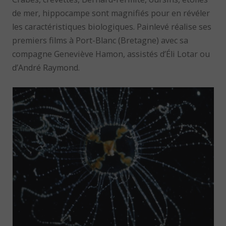
de mer, hippocampe sont magnifiés pour en révéler
les caractéristiques biologiques. Painlevé réalise ses
premiers films à Port-Blanc (Bretagne) avec sa
compagne Geneviève Hamon, assistés d’Éli Lotar ou
d’André Raymond.