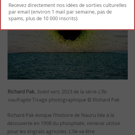
Recevez directement nos idées de sorties culturelles
par email (environ 1 mail par semaine, pas de
spams, plus de 10 000 inscrits).
Richard Pak
,
Soleil vert
, 2023 de la série
L’île
naufragée
Tirage photographique © Richard Pak
Richard Pak évoque l’histoire de Nauru liée à la
découverte en 1908 du phosphate, minerai utilisé
pour les engrais agricoles. L’île va être