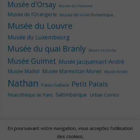
Musée d'Orsay
Musée de l'Homme
Musée de l'Orangerie
Musée de la Vie Romantique
Musée du Louvre
Musée du Luxembourg
Musée du quai Branly
Musée en Herbe
Musée Guimet
Musée Jacquemart-André
Musée Maillol
Musée Marmottan Monet
Musée Rodin
Nathan
Petit Palais
Palais Galliera
Saltimbanque
Urban Comics
Pinacothèque de Paris
En poursuivant votre navigation, vous acceptez l'utilisation
des cookies.
Artscape
| Fièrement propulsé par
Mantra
&
WordPress.