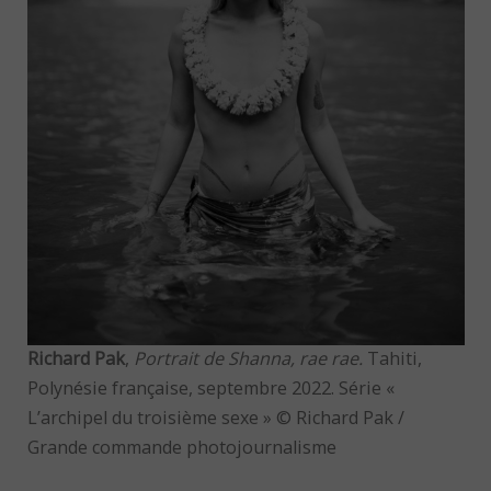
Richard Pak
,
Portrait de Shanna, rae rae.
Tahiti,
Polynésie française, septembre 2022. Série «
L’archipel du troisième sexe » © Richard Pak /
Grande commande photojournalisme