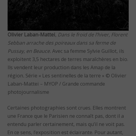
Olivier Laban-Mattei
,
Dans le froid de l’hiver, Florent
Sebban arrache des poireaux dans sa ferme de
Pussay, en Beauce.
Avec sa femme Sylvie Guillot, ils
exploitent 3,5 hectares de terres maraîchères en bio.
Ils vendent leur production dans les Amap de la
région
.
Série « Les sentinelles de la terre » © Olivier
Laban-Mattei – MYOP / Grande commande
photojournalisme
Certaines photographies sont crues. Elles montrent
une France que le Parisien ne connaît pas, dont il a
entendu parler certainement, mais qu’il ne voit pas.
En ce sens, l’exposition est éclairante. Pour autant,