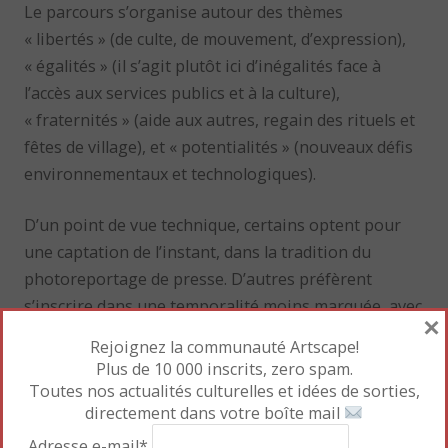
Le parcours s’organise autour des thèmes
« libertés » (de culte, de mouvement, d’expression),
« égalités » (il s’agit plutôt ici d’inégalités face à
l’accès aux services publics et à la culture),
« fraternités » (aide aux autres, regain des rituels et
fêtes de village), et « potentialités » (nouveaux défis
environnementaux et technologiques).
D’un point de vue technique, certains optent pour
une captation de l’instant, dans la tradition du
photoreportage de presse. D’autres préfèrent
s’inscrire dans une temporalité moins marquée, avec
×
des scènes de genre, des paysages, voire des
Rejoignez la communauté Artscape!
natures mortes.
Plus de 10 000 inscrits, zero spam.
Toutes nos actualités culturelles et idées de sorties,
directement dans votre boîte mail
Adresse e-mail*