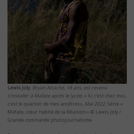
Lewis Joly
,
Bryan Attache, 18 ans, est revenu
s’installer à Mafate après le lycée.
« Ici c’est chez moi,
c’est le quartier de mes ancêtres»,
Mai 2022.
Série «
Mafate, cœur habité de la Réunion » © Lewis Joly /
Grande commande photojournalisme