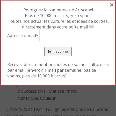
×
Rejoignez la communauté Artscape!
Plus de 10 000 inscrits, zero spam.
Toutes nos actualités culturelles et idées de sorties,
directement dans votre boîte mail
Adresse e-mail*
Henri Matisse
,
Nu assis
. Titre attribué :
Recevez directement nos idées de sorties culturelles
par email (environ 1 mail par semaine, pas de
Nu rose, 1909. Huile sur toile
spams, plus de 10 000 inscrits).
Ville de Grenoble, Musée de Grenoble –
J.L. Lacroix
© Succession H. Matisse Photo
numérique, Couleur
Entre 1920 et 1924, il dirige les éditions de La Sirène,