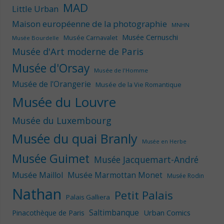
MAD
Little Urban
Maison européenne de la photographie
MNHN
Musée Cernuschi
Musée Carnavalet
Musée Bourdelle
Musée d'Art moderne de Paris
Musée d'Orsay
Musée de l'Homme
Musée de l'Orangerie
Musée de la Vie Romantique
Musée du Louvre
Musée du Luxembourg
Musée du quai Branly
Musée en Herbe
Musée Guimet
Musée Jacquemart-André
Musée Maillol
Musée Marmottan Monet
Musée Rodin
Nathan
Petit Palais
Palais Galliera
Saltimbanque
Urban Comics
Pinacothèque de Paris