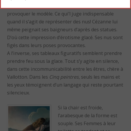
se détacher des émotions et du trouble que peut
provoquer le modèle. Ce qui’l juge indispensable
quand il s’agit de représenter des nus! Cézanne lui
même peignait ses baigneurs d’après des statues.
D’où cette impression d’érotisme glacé. Ses nus sont
figés dans leurs poses provocantes.
A l’inverse, ses tableaux figuratifs semblent prendre
prendre feu sous la glace. Tout s’y agite en silence,
dans cette incommunicabilité entre les êtres, chère à
Vallotton. Dans les
Cinq peintres
, seuls les mains et
les yeux témoignent d’un langage qui reste pourtant
silencieux.
Si la chair est froide,
l’arabesque de la forme est
souple. Ses Femmes à leur