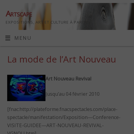
Artscape
EXPOSITIONS, ART ET CULTURE À PARIS
MENU
La mode de l’Art Nouveau
Art Nouveau Revival
Jusqu’au 04 février 2010
[fnac:http://plateforme.fnacspectacles.com/place-
spectacle/manifestation/Exposition—Conference-
VISITE-GUIDEE—ART-NOUVEAU-REVIVAL-
VGNOU.htm]