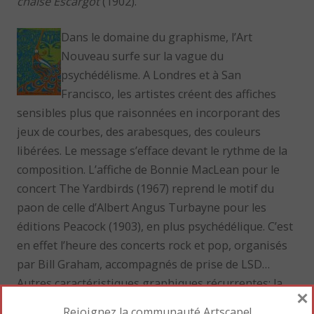
chaise Escargot
(1902).
Dans le domaine du graphisme, l’Art
Nouveau surfe sur la vague du
psychédélisme. A Londres et à San
Francisco, les artistes créent des affiches
sensibles plus que raisonnées en incorporant des
jeux de courbes, des arabesques, des couleurs
libérées. Le message s’efface devant le rythme de la
composition. L’affiche de Bonnie MacLean pour le
concert The Yardbirds (1967) reprend le motif du
paon de celle d’Albert Angus Turbayne pour les
éditions Peacock (1903), en plus psychédélique. C’est
en effet l’heure des concerts rock et pop, organisés
par Bill Graham, accompagnés de prise de LSD…
Autres caractéristiques graphiques récurrentes: la
×
chevelure féminine ondoyante, la dilatation et la
Rejoignez la communauté Artscape!