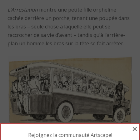
L’Arrestation
montre une petite fille orpheline
cachée derrière un porche, tenant une poupée dans
les bras – seule chose à laquelle elle peut se
raccrocher de sa vie d’avant – tandis qu’à l’arrière-
plan un homme les bras sur la tête se fait arrêter.
×
Rejoignez la communauté Artscape!