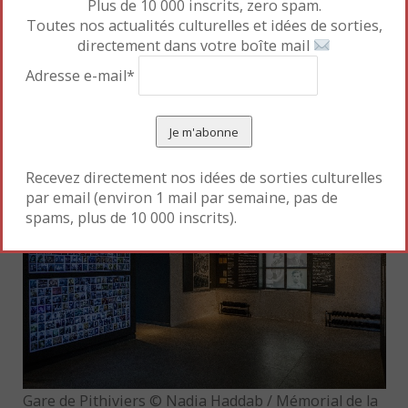
Plus de 10 000 inscrits, zero spam.
L’Autobus, Cabu, 1967. Publié dans le n° 313 du
Toutes nos actualités culturelles et idées de sorties,
Nouveau Candide
© V. Cabut
directement dans votre boîte mail
L’Autobus
conduit une foule d’hommes, de femmes
Adresse e-mail*
et d’enfants entassés, et dont chaque visage exprime
un sentiment qui lui est propre.
Recevez directement nos idées de sorties culturelles
par email (environ 1 mail par semaine, pas de
spams, plus de 10 000 inscrits).
Gare de Pithiviers © Nadia Haddab / Mémorial de la