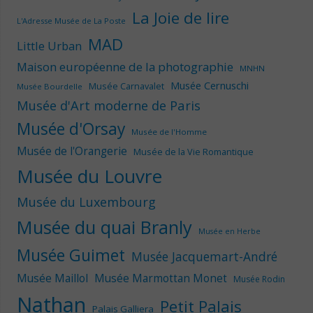
La Joie de lire
L'Adresse Musée de La Poste
MAD
Little Urban
Maison européenne de la photographie
MNHN
Musée Cernuschi
Musée Carnavalet
Musée Bourdelle
Musée d'Art moderne de Paris
Musée d'Orsay
Musée de l'Homme
Musée de l'Orangerie
Musée de la Vie Romantique
Musée du Louvre
Musée du Luxembourg
Musée du quai Branly
Musée en Herbe
Musée Guimet
Musée Jacquemart-André
Musée Maillol
Musée Marmottan Monet
Musée Rodin
Nathan
Petit Palais
Palais Galliera