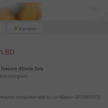
A propos
n BD
l’oeuvre d’Emile Zola
ano Giorgiani
 [amazon template=add to cart&asin=2012905315]