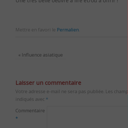
Une très belle oeuvre à lire et/ou à offrir !
Mettre en favori le
Permalien
.
«
Influence asiatique
Laisser un commentaire
Votre adresse e-mail ne sera pas publiée.
Les champ
indiqués avec
*
Commentaire
*