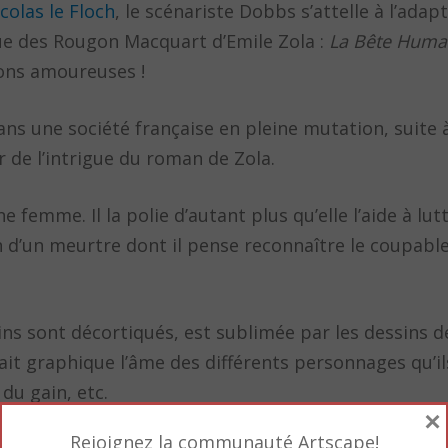
colas le Floch
, le scénariste Dobbs s’attelle à l’adap
ue des Rougon Macquart d’Emile Zola :
La Bête Huma
ions amoureuses !
dans une société française en pleine mutation, suite 
r de l’intrigue du roman de Zola.
emme. Il la polie d’autant plus qu’elle l’aide à lut
 d’un meurtre dont il pense reconnaître le coupable
ns sont décortiqués, est sublimée par les dessins de
ait graphique l’âme des différents personnages qu’il
 du gain, etc.
×
Rejoignez la communauté Artscape!