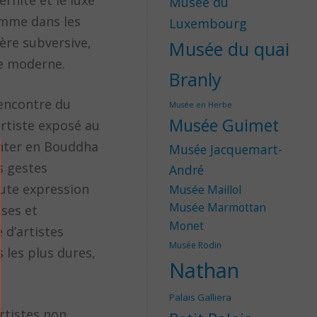
nité et le luxe
Musée du
comme dans les
Luxembourg
ière subversive,
Musée du quai
ge moderne.
Branly
’encontre du
Musée en Herbe
Musée Guimet
rtiste exposé au
enter en Bouddha
Musée Jacquemart-
s gestes
André
oute expression
Musée Maillol
Musée Marmottan
ises et
Monet
 d’artistes
Musée Rodin
 les plus dures,
Nathan
Palais Galliera
artistes non