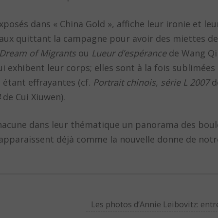
posés dans « China Gold », affiche leur ironie et le
uraux quittant la campagne pour avoir des miettes de
Dream of Migrants
ou
Lueur d’espérance
de Wang Qin
 exhibent leur corps; elles sont à la fois sublimée
étant effrayantes (cf.
Portrait chinois, série L 2007
d
4
de Cui Xiuwen).
 chacune dans leur thématique un panorama des bou
t apparaissent déjà comme la nouvelle donne de notr
Les photos d’Annie Leibovitz: entr