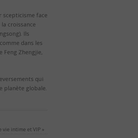
ur scepticisme face
 la croissance
gsong). Ils
s comme dans les
e Feng Zhengjie,
leversements qui
e planète globale.
e vie intime et VIP
»