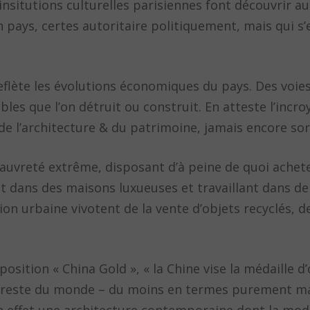
insitutions culturelles parisiennes font découvrir au
 pays, certes autoritaire politiquement, mais qui s’
reflète les évolutions économiques du pays. Des voie
es que l’on détruit ou construit. En atteste l’incroy
de l’architecture & du patrimoine, jamais encore sor
pauvreté extrême, disposant d’à peine de quoi achete
ans des maisons luxueuses et travaillant dans de v
ion urbaine vivotent de la vente d’objets recyclés, 
osition « China Gold », « la Chine vise la médaille d
 reste du monde – du moins en termes purement mat