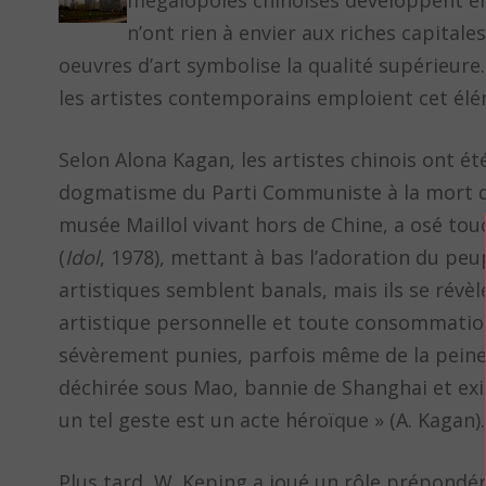
mégalopoles chinoises développent en
n’ont rien à envier aux riches capital
oeuvres d’art symbolise la qualité supérieure.
les artistes contemporains emploient cet élé
Selon Alona Kagan, les artistes chinois ont ét
dogmatisme du Parti Communiste à la mort de
musée Maillol vivant hors de Chine, a osé to
(
Idol
, 1978), mettant à bas l’adoration du peu
artistiques semblent banals, mais ils se révè
artistique personnelle et toute consommation
sévèrement punies, parfois même de la peine ca
déchirée sous Mao, bannie de Shanghai et exil
un tel geste est un acte héroïque » (A. Kagan).
Plus tard, W. Keping a joué un rôle prépondér