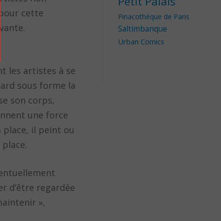
Petit Palais
 pour cette
Pinacothèque de Paris
ivante.
Saltimbanque
Urban Comics
 les artistes à se
 tard sous forme la
se son corps,
ennent une force
place, il peint ou
 place.
ventuellement
er d’être regardée
aintenir »,