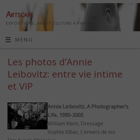
Artscape
EXPOSITIONS, ART ET CULTURE À PARIS
MENU
Les photos d’Annie
Leibovitz: entre vie intime
et VIP
Annie Leibovitz, A Photographer’s
Life, 1990-2005
William Klein, Dressage
Sophie Elbaz, L’envers de soi