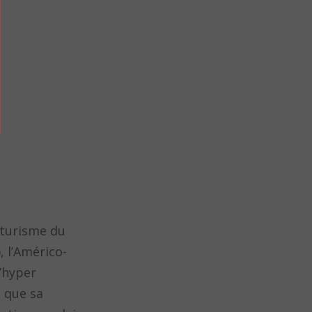
uturisme du
, l’Américo-
d’hyper
 que sa