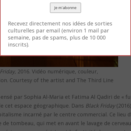
Recevez directement nos idées de sorties
culturelles par email (environ 1 mail par
semaine, pas de spams, plus de 10 000
inscrits).
Friday
, 2016. Vidéo numérique, couleur,
ion. Courtesy of the artist and The Third Line
ensé par Sophia Al-Maria et Fatima Al Qadiri de « f
e de cet espace géographique. Dans
Black Friday
(2016)
pitalisme incarné par le centre commercial. Ce lieu 
de tombeau, qui met en avant le lavage de cerveau