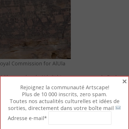
Royal Commission for AlUla
cédé : peuples du Néolithique, royaumes de Dadan et
×
a région du Hijâz, autour de la ville d’Hégra, inscri
Rejoignez la communauté Artscape!
Plus de 10 000 inscrits, zero spam.
 abbasside, Ottomans…
Toutes nos actualités culturelles et idées de
sorties, directement dans votre boîte mail
contenus dans les tombeaux sont très bien conservés :
Adresse e-mail*
mmissaire de l’exposition.