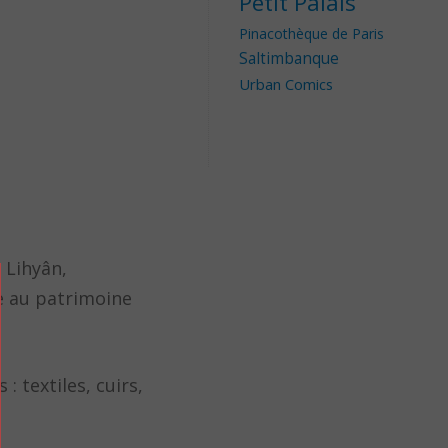
Petit Palais
Pinacothèque de Paris
Saltimbanque
Urban Comics
 Lihyân,
te au patrimoine
 textiles, cuirs,