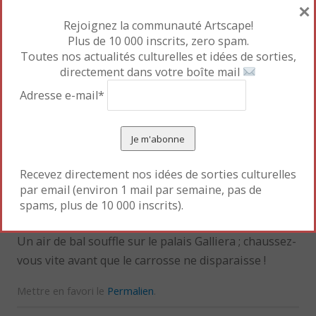
×
Rejoignez la communauté Artscape!
La scénographie est
Plus de 10 000 inscrits, zero spam.
intéressante avec un long
Toutes nos actualités culturelles et idées de sorties,
directement dans votre boîte mail
mur-ruban cerné de lumière
pour présenter la garde-robe
Adresse e-mail*
de jour. Quant aux robes du
soir, elles sont regroupées
dans la grande galerie, au
sein de quatre îlots disposés
Recevez directement nos idées de sorties culturelles
en enfilade, parmi lesquels le visiteur peut
par email (environ 1 mail par semaine, pas de
tournoyer à son aise.
spams, plus de 10 000 inscrits).
Un air de bal souffle sur le palais Galliera ; chaussez-
vous vite avant que le carrosse ne disparaisse !
Mettre en favori le
Permalien
.