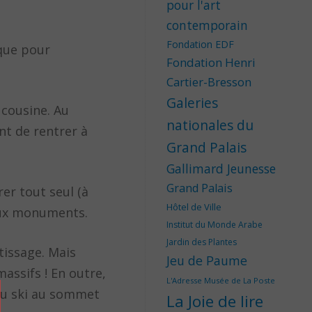
pour l'art
contemporain
Fondation EDF
ique pour
Fondation Henri
Cartier-Bresson
Galeries
a cousine. Au
nationales du
nt de rentrer à
Grand Palais
Gallimard Jeunesse
Grand Palais
rer tout seul (à
Hôtel de Ville
deux monuments.
Institut du Monde Arabe
Jardin des Plantes
tissage. Mais
Jeu de Paume
massifs ! En outre,
L'Adresse Musée de La Poste
 du ski au sommet
La Joie de lire