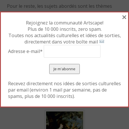
Pour le reste, les sujets abordés sont les thèmes
mythologiques et religieux (
Vierge à l’Enfant dans un
×
médaillon de fleurs
de Andries Danielsz), les
Rejoignez la communauté Artscape!
Plus de 10 000 inscrits, zero spam.
paysages qui démontrent l’habileté des artistes
Toutes nos actualités culturelles et idées de sorties,
flamands à capter l’essence du milieu naturel, les
directement dans votre boîte mail
portraits et les natures mortes. Exercice d’exaltation
Adresse e-mail*
de la peinture, qui force l’admiration du spectateur
devant une fidèle représentation de la nature
(
Nature morte dans un vase
de Gaspar-Pieter
Verbruggen l’Ancien ;
Vase de jardin avec fleurs
de
Recevez directement nos idées de sorties culturelles
Gaspar-Pieter Verbruggen le Jeune). Ou
par email (environ 1 mail par semaine, pas de
bien procédé allégorique (
Allégorie de l’Eté
de Juan
spams, plus de 10 000 inscrits).
Van Der Hamen y Leon).