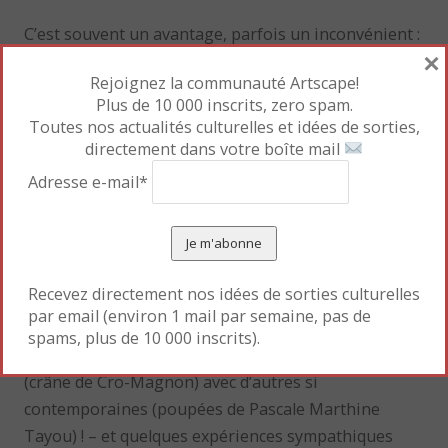
C’est souvent un avantage, parfois un inconvénient :
×
voir les expositions avant l’ouverture au public peut
Rejoignez la communauté Artscape!
signifier, surtout lorsqu’il s’agit de gros travaux
Plus de 10 000 inscrits, zero spam.
d’aménagement comme ceux-ci, de circuler entre les
Toutes nos actualités culturelles et idées de sorties,
cartons ( = ne pas tout voir), d’observer sans les
directement dans votre boîte mail
précisions des cartels, de risquer de se faire
Adresse e-mail*
transpercer par des planches toutes les deux
minutes !
Difficile dans ces conditions de porter un jugement
Recevez directement nos idées de sorties culturelles
final. Néanmoins, j’ai relevé une diversité des
par email (environ 1 mail par semaine, pas de
oeuvres très surprenante – je ne suis pas habituée à
spams, plus de 10 000 inscrits).
voir cohabiter autant d’oeuvres (pré)historiques
(crâne de Cro-Magnon) avec d’autres si
contemporaines (poupées de Pascale Marthine
Tayou) ! – et quelques expériences sympathiques