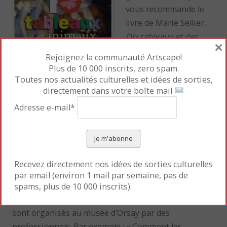
vous recommande le
livre de Marie Sellier,
Dix tableaux et des
×
animaux
(Editions
Rejoignez la communauté Artscape!
Nathan, 2014, 45p.,
Plus de 10 000 inscrits, zero spam.
14,90€). L’enfant
Toutes nos actualités culturelles et idées de sorties,
directement dans votre boîte mail
regarde d’abord à travers des cercles un animal qui
se détache puis il tourne la page et découvre
Adresse e-mail*
l’oeuvre en entier. Renoir, Matisse, Chagall,
Magritte, Bosch, etc., sont représentés, avec une
thématique qui suscite évidemment l’intérêt de
l’enfant (les animaux, la mer, la nourriture) et éveille
Recevez directement nos idées de sorties culturelles
son imagination.
par email (environ 1 mail par semaine, pas de
spams, plus de 10 000 inscrits).
Enfin, pour les plus grands, des visites et des ateliers
sont organisés au musée d’Orsay par des
professionnels. Par exemple : « Comment les