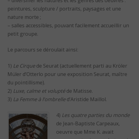
– diversifier les natures et les genres des oeuvres :
peintures, sculpture / portraits, paysages et une
nature morte ;
– salles accessibles, pouvant facilement accueillir un
petit groupe.
Le parcours se déroulait ainsi:
1)
Le Cirque
de Seurat (actuellement parti au Kröler
Müler d’Otterlo pour une exposition Seurat, maître
du pointillisme).
2)
Luxe, calme et volupté
de Matisse.
3)
La Femme à l’ombrelle
d’Aristide Maillol.
4)
Les quatre parties du monde
de Jean-Baptiste Carpeaux,
oeuvre que Mme K. avait