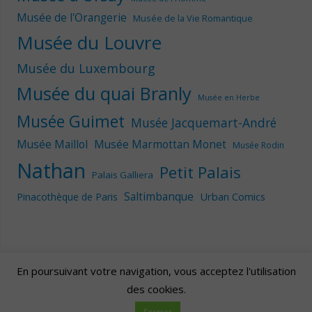
Musée de l'Orangerie
Musée de la Vie Romantique
Musée du Louvre
Musée du Luxembourg
Musée du quai Branly
Musée en Herbe
Musée Guimet
Musée Jacquemart-André
Musée Maillol
Musée Marmottan Monet
Musée Rodin
Nathan
Petit Palais
Palais Galliera
Saltimbanque
Urban Comics
Pinacothèque de Paris
En poursuivant votre navigation, vous acceptez l'utilisation
des cookies.
Artscape
| Fièrement propulsé par
Mantra
&
WordPress.
Fermer