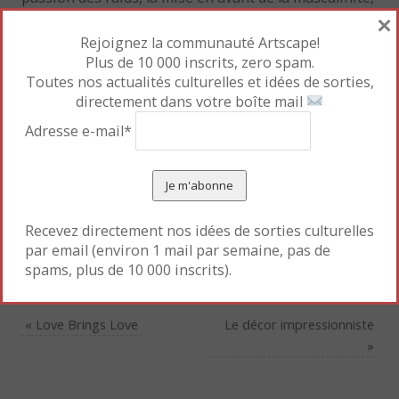
×
la joie d’écraser autrui et de brûler les villages. Mais
Rejoignez la communauté Artscape!
ce dernier reste perplexe face à l’enseignement de
Plus de 10 000 inscrits, zero spam.
son père, qui est bien obligé de s’avouer que les
Toutes nos actualités culturelles et idées de sorties,
valeurs de son temps ont évolué. Mais comment
directement dans votre boîte mail
vivre avec la modernité ? Comment sortir de
Adresse e-mail*
l’archaïque nébuleuse patriarcale ?…
À dévorer
illico presto
pour un shoot de bonne
humeur express !
Recevez directement nos idées de sorties culturelles
Mettre en favori le
Permalien
.
par email (environ 1 mail par semaine, pas de
spams, plus de 10 000 inscrits).
«
Love Brings Love
Le décor impressionniste
»