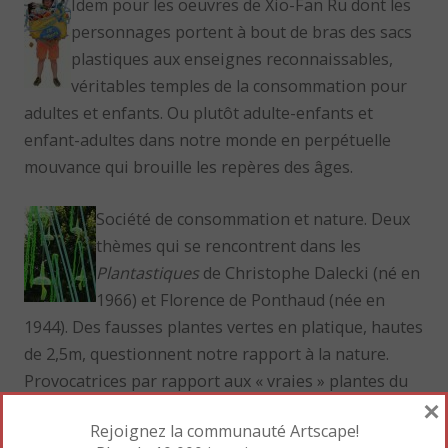
Idem pour les oeuvres de Xio-Fan Ru dont les
personnages portent à bout de bras des sacs
plastiques aux enseignes reconnaissables,
véritables temples de la consommation pour
adultes et enfants. Ou plutôt adulte-enfants et
enfant-adultes dans notre monde en perpétuelle
mouvance qui brouille les repères des âges.
Société de consommation et nature. Deux
thèmes qui se rencontrent dans les
Plantastiques
de Christophe Dalecki (né en
1966) et Florence de Ponthaud (née en
1944). Des fausses plantes vertes en platique, hautes
de 2,5m, questionnent notre rapport à la nature.
Provocatrices par rapport aux « vraies » plantes du
×
jardin, les
Plantastiques
se terminent par des objets
Rejoignez la communauté Artscape!
de consommation courante (fourchettes, cuillères,