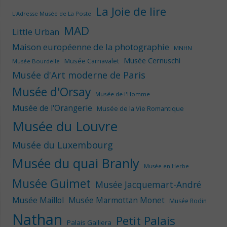
La Joie de lire
L'Adresse Musée de La Poste
MAD
Little Urban
Maison européenne de la photographie
MNHN
Musée Cernuschi
Musée Carnavalet
Musée Bourdelle
Musée d'Art moderne de Paris
Musée d'Orsay
Musée de l'Homme
Musée de l'Orangerie
Musée de la Vie Romantique
Musée du Louvre
Musée du Luxembourg
Musée du quai Branly
Musée en Herbe
Musée Guimet
Musée Jacquemart-André
Musée Maillol
Musée Marmottan Monet
Musée Rodin
Nathan
Petit Palais
Palais Galliera