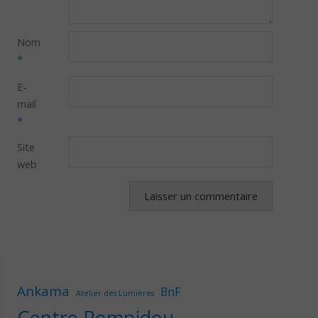
Nom
*
E-
mail
*
Site
web
Ankama
BnF
Atelier des Lumières
Centre Pompidou