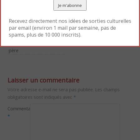
romance rivalités-séduction pour les ados et +.
Mettre en favori le
Permalien
.
Recevez directement nos idées de sorties culturelles
par email (environ 1 mail par semaine, pas de
spams, plus de 10 000 inscrits).
«
La rivière de mon grand-
Grand Palais – Acte II
»
père
Laisser un commentaire
Votre adresse e-mail ne sera pas publiée.
Les champs
obligatoires sont indiqués avec
*
Commentaire
*