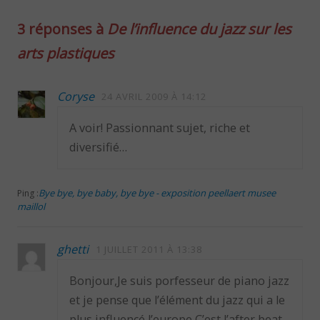
3 réponses à
De l’influence du jazz sur les
arts plastiques
Coryse
24 AVRIL 2009 À 14:12
A voir! Passionnant sujet, riche et
diversifié…
Bye bye, bye baby, bye bye - exposition peellaert musee
Ping :
maillol
ghetti
1 JUILLET 2011 À 13:38
Bonjour,Je suis porfesseur de piano jazz
et je pense que l’élément du jazz qui a le
plus influencé l’europe C’est l’after beat