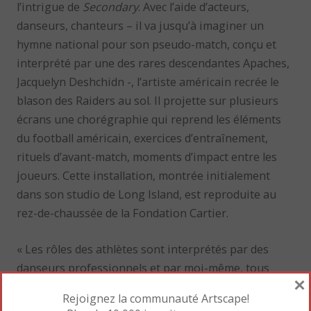
l’intrigue de
Secondary
. Avec l’aide d’acteurs,
danseurs, chanteurs – il va jusqu’à imaginer un
hymne national pour son pseudo-match, conçu et
interprété par une des rares descendantes Apaches,
Jacquelyn Deshchidn -, l’artiste américain recrée le
blason des Raiders au sol. Il projette sur plusieurs
écrans une chorégraphie qui reprend les éléments
du football américain, exercices d’entraînement,
rituels d’avant-match, moments d’impact entre les
joueurs. Cette installation, montrée initialement
dans son studio de Long Island, est reproduite au
rez-de-chaussée de la Fondation Cartier.
« Les rôles des athlètes sont interprétés par des
danseurs professionnels et par moi-même, tous
×
d’âges très divers avec un accent mis sur les corps
Rejoignez la communauté Artscape!
vieillissants », précise M. Barney. Car comme le dit