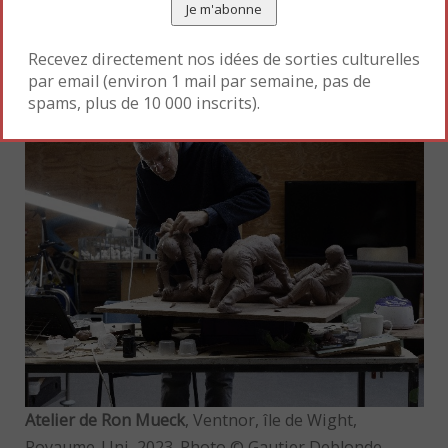
prennent plusieurs mois voire années pour les
réaliser.
Recevez directement nos idées de sorties culturelles
par email (environ 1 mail par semaine, pas de
spams, plus de 10 000 inscrits).
Atelier de Ron Mueck
, Ventnor, île de Wight,
Royaume-Uni, 2023. Photo © Gautier Deblonde