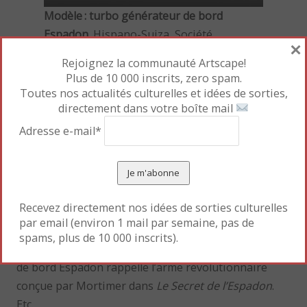
Modèle : turbo générateur de bord
Espadon
. Hispano-Suiza, Société
×
nationale des constructions
Rejoignez la communauté Artscape!
aéronautiques du Sud-Ouest, 1946-1970
Plus de 10 000 inscrits, zero spam.
Musée des Arts et Métiers – Cnam, inv.
Toutes nos actualités culturelles et idées de sorties,
directement dans votre boîte mail
40273
© Musée des Arts et Métiers-Cnam/photo
Adresse e-mail*
Pierre Ballif
Un sabre foudroyé renvoie aux cataclysmes
météorologiques de
S.O.S. Météores
. Un
Recevez directement nos idées de sorties culturelles
branchement de regard d’égout évoque les
par email (environ 1 mail par semaine, pas de
catacombes et les égouts de Paris arpentés dans
spams, plus de 10 000 inscrits).
L’Affaire du collier
. Un modèle de turbo générateur
de bord Espadon rappelle l’arme révolutionnaire
conçue par Mortimer dans
Le Secret de l’Espadon
.
Etc.