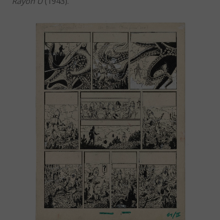
Rayon U
(1943).