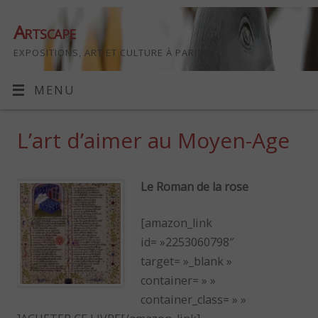
Artscape
EXPOSITIONS, ART ET CULTURE À PARIS
MENU
L’art d’aimer au Moyen-Age
Le Roman de la rose
[amazon_link
id= »2253060798″
target= »_blank »
container= » »
container_class= » »