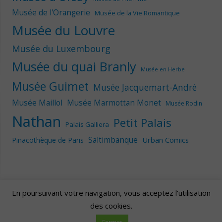
Musée de l'Orangerie
Musée de la Vie Romantique
Musée du Louvre
Musée du Luxembourg
Musée du quai Branly
Musée en Herbe
Musée Guimet
Musée Jacquemart-André
Musée Maillol
Musée Marmottan Monet
Musée Rodin
Nathan
Petit Palais
Palais Galliera
Saltimbanque
Urban Comics
Pinacothèque de Paris
En poursuivant votre navigation, vous acceptez l'utilisation
des cookies.
Artscape
| Fièrement propulsé par
Mantra
&
WordPress.
Fermer