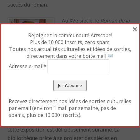
succès du roman.
Au XVe siècle, le
Roman de la
×
rose
suscite une querelle
Rejoignez la communauté Artscape!
littéraire entre ses partisans
Plus de 10 000 inscrits, zero spam.
et ses détracteurs, en
Toutes nos actualités culturelles et idées de sorties,
particulier l’auteure Christine
directement dans votre boîte mail
de Pisan, qui dénonce la
Adresse e-mail*
misogynie des idées. C’est
ainsi que l’oeuvre est peu à peu oubliée en dehors
des cercles universitaires. Toutefois, l’amour étant
un sujet intemporel, son intérêt est de nouveau
Recevez directement nos idées de sorties culturelles
sous les feux de la rampe.
par email (environ 1 mail par semaine, pas de
spams, plus de 10 000 inscrits).
Parquet craquant, horloge « tic-tacante », l’écrin de
cette exposition est délicieusement suranné. La
bibliothèque prête à se projeter des siècles en