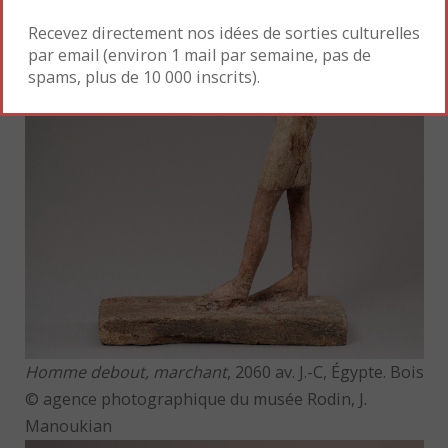
Recevez directement nos idées de sorties culturelles
par email (environ 1 mail par semaine, pas de
spams, plus de 10 000 inscrits).
Homme debout, marchant
, 2060 av. J.-C, Égypte. Bois
© agence photographique du musée Rodin, J.
Manoukian