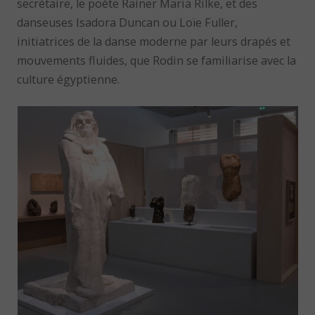
secrétaire, le poète Rainer Maria Rilke, et des
danseuses Isadora Duncan ou Loïe Fuller,
initiatrices de la danse moderne par leurs drapés et
mouvements fluides, que Rodin se familiarise avec la
culture égyptienne.