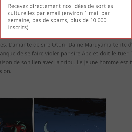
Recevez directement nos idées de sorties
culturelles par email (environ 1 mail par
semaine, pas de spams, plus de 10 000
inscrits).
oses. L’amante de sire Otori, Dame Maruyama tente d
nque de se faire violer par sire Abe et doit le tuer
ison de son lien avec la tribu. Le jeune homme est ti
sion.