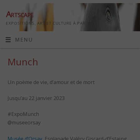
Artscape
EXPOSITIONS, ART ET CULTURE À PARIS
MENU
Munch
Un poème de vie, d’amour et de mort
Jusqu’au 22 janvier 2023
#ExpoMunch
@museeorsay
Musée d’Orsay
, Esplanade Valéry Giscard-d’Estaing,