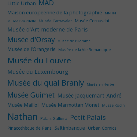
MAD
Little Urban
Maison européenne de la photographie
MNHN
Musée Cernuschi
Musée Carnavalet
Musée Bourdelle
Musée d'Art moderne de Paris
Musée d'Orsay
Musée de l'Homme
Musée de l'Orangerie
Musée de la Vie Romantique
Musée du Louvre
Musée du Luxembourg
Musée du quai Branly
Musée en Herbe
Musée Guimet
Musée Jacquemart-André
Musée Maillol
Musée Marmottan Monet
Musée Rodin
Nathan
Petit Palais
Palais Galliera
Saltimbanque
Urban Comics
Pinacothèque de Paris