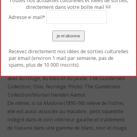
Toutes nos actualités culturelles et idées de sorties,
directement dans votre boîte mail
Adresse e-mail*
Recevez directement nos idées de sorties culturelles
par email (environ 1 mail par semaine, pas de
Edvard Munch,
Madonna
/
Madone
, 1895-1896.
spams, plus de 10 000 inscrits).
Lithographie imprimée en noir. Colorié à la main
avec du rouge, du bleu et du jaune. The Gundersen
Collection, Oslo, Norvège. Photo: The Gundersen
Collection/Morten Henden Aamot
De même, si sa
Madone
(1895-96) relève de l’icône,
elle est aussi associée au macabre ; petit squelette
intégré dans le coin inférieur gauche et traitement
de l’oeuvre dans une gamme de blanc, noir et rouge.