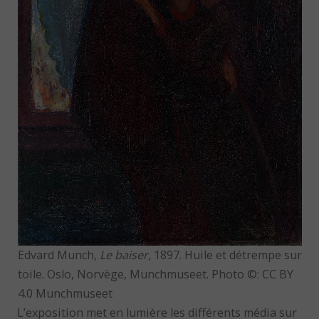
Edvard Munch,
Le baiser
, 1897. Huile et détrempe sur
toile. Oslo, Norvège, Munchmuseet. Photo ©: CC BY
4.0 Munchmuseet
L’exposition met en lumière les différents média sur