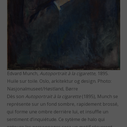
Edvard Munch,
Autoportrait à la cigarette
, 1895.
Huile sur toile. Oslo, arkitektur og design. Photo:
Nasjonalmuseet/Høstland, Børre
Dès son
Autoportrait à la cigarette
(1895), Munch se
représente sur un fond sombre, rapidement brossé,
qui forme une ombre derrière lui, et insuffle un
sentiment d’inquiétude. Ce sytème de halo qui