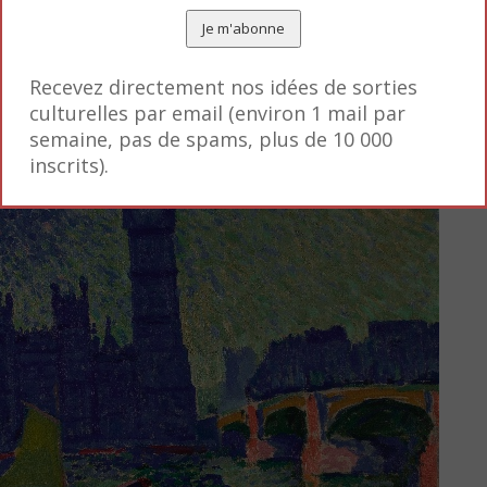
son statut de divinité (Râ) à sa personnalisation de 
Recevez directement nos idées de sorties
culturelles par email (environ 1 mail par
semaine, pas de spams, plus de 10 000
inscrits).