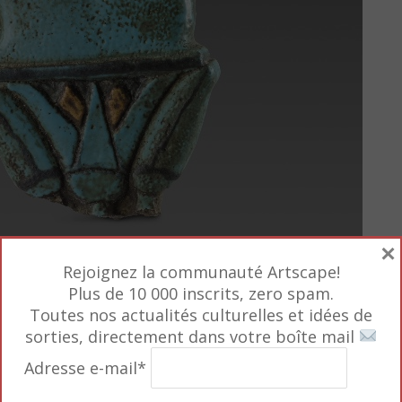
×
Rejoignez la communauté Artscape!
Plus de 10 000 inscrits, zero spam.
Toutes nos actualités culturelles et idées de
sorties, directement dans votre boîte mail
fant, image du soleil renaissant
, 3e quart IIe
 Faïence © Genève, Fondation Gandur pour l’Art,
Adresse e-mail*
lot