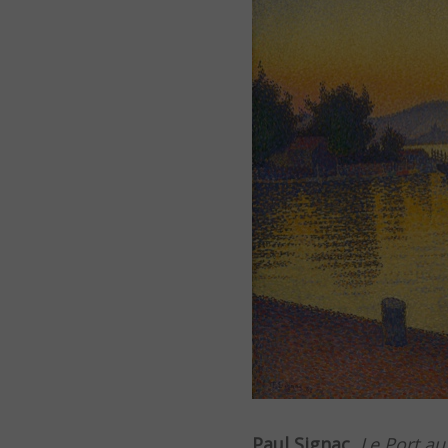
Paul Signac
,
Le Port au