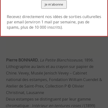
Recevez directement nos idées de sorties culturelles
par email (environ 1 mail par semaine, pas de
spams, plus de 10 000 inscrits).
Pierre BONNARD
,
La Petite Blanchisseuse
, 1896.
Lithographie au lavis et au crayon sur papier de
Chine. Vevey, Musée Jenisch Vevey – Cabinet
national des estampes, Fondation William Cuendet &
Atelier de Saint-Prex, Collection P © Olivier
Christinat, Lausanne
Deux estampes se distinguent par leur gamme
chromatique :
Intérieur en tentures roses I
(1899)