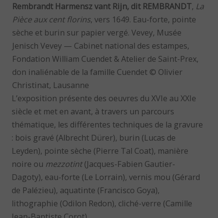
Rembrandt Harmensz vant Rijn, dit REMBRANDT
,
La
Pièce aux cent florins
, vers 1649. Eau-forte, pointe
sèche et burin sur papier vergé. Vevey, Musée
Jenisch Vevey — Cabinet national des estampes,
Fondation William Cuendet & Atelier de Saint-Prex,
don inaliénable de la famille Cuendet © Olivier
Christinat, Lausanne
L’exposition présente des oeuvres du XVIe au XXIe
siècle et met en avant, à travers un parcours
thématique, les différentes techniques de la gravure
: bois gravé (Albrecht Dürer), burin (Lucas de
Leyden), pointe sèche (Pierre Tal Coat), manière
noire ou
mezzotint
(Jacques-Fabien Gautier-
Dagoty), eau-forte (Le Lorrain), vernis mou (Gérard
de Palézieu), aquatinte (Francisco Goya),
lithographie (Odilon Redon), cliché-verre (Camille
Jean-Baptiste Corot).