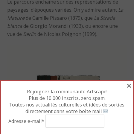
Le parcours enchaîne sur des représentations de
paysages, d’époques variées. On y admire autant
La
Masure
de Camille Pissaro (1879), que
La Strada
bianca
de Giorgio Morandi (1933), ou encore une
vue de
Berlin
de Nicolas Poignon (1999).
×
Rejoignez la communauté Artscape!
Plus de 10 000 inscrits, zero spam.
Toutes nos actualités culturelles et idées de sorties,
directement dans votre boîte mail
Adresse e-mail*