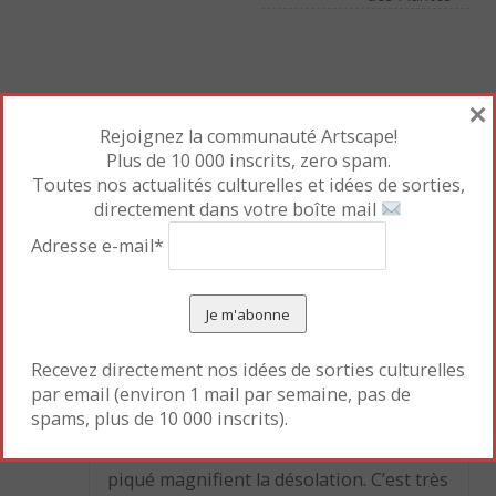
×
4 réponses à
Les palais oubliés du cinéma
Rejoignez la communauté Artscape!
Plus de 10 000 inscrits, zero spam.
nouchema
6 FÉVRIER 2008 À 11:02
Toutes nos actualités culturelles et idées de sorties,
directement dans votre boîte mail
intéressant !
Adresse e-mail*
merci pour l’info
cordialement
nouchema
Recevez directement nos idées de sorties culturelles
par email (environ 1 mail par semaine, pas de
Sophiee MASLIAH
2 MARS 2008 À 19:52
spams, plus de 10 000 inscrits).
Le lisse de l’image et la perfection du
piqué magnifient la désolation. C’est très