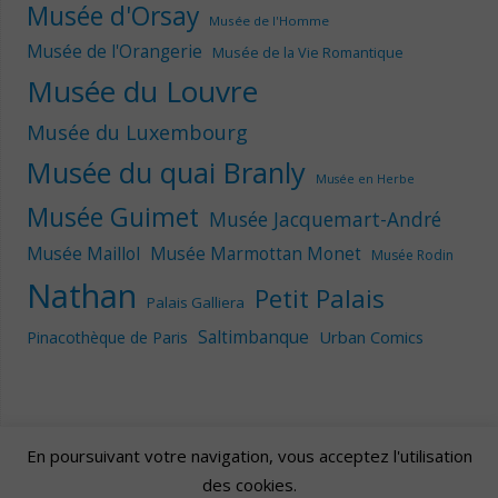
Musée d'Orsay
Musée de l'Homme
Musée de l'Orangerie
Musée de la Vie Romantique
Musée du Louvre
Musée du Luxembourg
Musée du quai Branly
Musée en Herbe
Musée Guimet
Musée Jacquemart-André
Musée Maillol
Musée Marmottan Monet
Musée Rodin
Nathan
Petit Palais
Palais Galliera
Saltimbanque
Urban Comics
Pinacothèque de Paris
En poursuivant votre navigation, vous acceptez l'utilisation
des cookies.
Artscape
| Fièrement propulsé par
Mantra
&
WordPress.