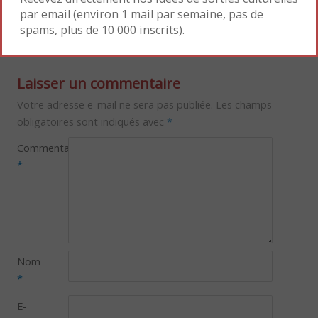
par email (environ 1 mail par semaine, pas de
home-made !
»
spams, plus de 10 000 inscrits).
Laisser un commentaire
Votre adresse e-mail ne sera pas publiée.
Les champs
obligatoires sont indiqués avec
*
Commentaire
*
Nom
*
E-