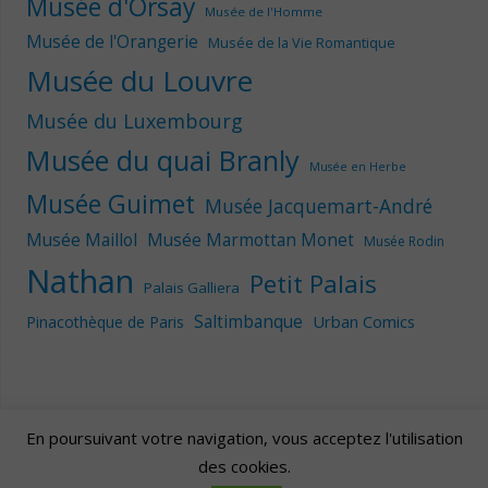
Musée d'Orsay
Musée de l'Homme
Musée de l'Orangerie
Musée de la Vie Romantique
Musée du Louvre
Musée du Luxembourg
Musée du quai Branly
Musée en Herbe
Musée Guimet
Musée Jacquemart-André
Musée Maillol
Musée Marmottan Monet
Musée Rodin
Nathan
Petit Palais
Palais Galliera
Saltimbanque
Urban Comics
Pinacothèque de Paris
En poursuivant votre navigation, vous acceptez l'utilisation
des cookies.
Artscape
| Fièrement propulsé par
Mantra
&
WordPress.