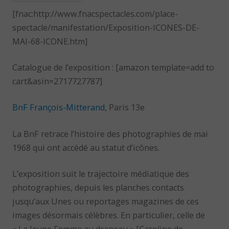
[fnac:http://www.fnacspectacles.com/place-
spectacle/manifestation/Exposition-ICONES-DE-
MAI-68-ICONE.htm]
Catalogue de l’exposition : [amazon template=add to
cart&asin=2717727787]
BnF François-Mitterand
, Paris 13e
La BnF retrace l’histoire des photographies de mai
1968 qui ont accédé au statut d’icônes.
L’exposition suit le trajectoire médiatique des
photographies, depuis les planches contacts
jusqu’aux Unes ou reportages magazines de ces
images désormais célèbres. En particulier, celle de
« La Jeune Femme au drapeau » [Caroline de