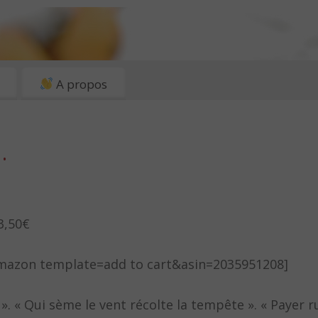
A propos
…
3,50€
 [amazon template=add to cart&asin=2035951208]
. « Qui sème le vent récolte la tempête ». « Payer ru