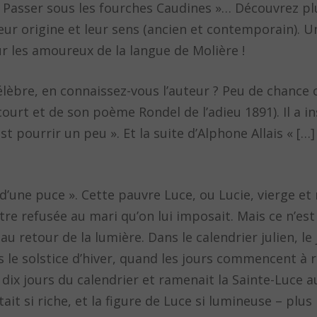
 « Passer sous les fourches Caudines »… Découvrez pl
eur origine et leur sens (ancien et contemporain). U
 les amoureux de la langue de Molière !
célèbre, en connaissez-vous l’auteur ? Peu de chance c
urt et de son poème Rondel de l’adieu 1891). Il a in
t pourrir un peu ». Et la suite d’Alphone Allais « […
t d’une puce ». Cette pauvre Luce, ou Lucie, vierge et
tre refusée au mari qu’on lui imposait. Mais ce n’es
au retour de la lumière. Dans le calendrier julien, le 
 le solstice d’hiver, quand les jours commencent à r
dix jours du calendrier et ramenait la Sainte-Luce 
ait si riche, et la figure de Luce si lumineuse – plus