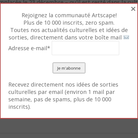
emplacée le 23 décembre – qu’il est resté dans la cul
×
es.
Rejoignez la communauté Artscape!
Plus de 10 000 inscrits, zero spam.
date de 1640, signifiait « vider son complètement son 
Toutes nos actualités culturelles et idées de
sorties, directement dans votre boîte mail
qu’une seule goutte, qui ne s’épanche pas et ressemb
vide complètement pour « payer rubis sur l’ongle », 
Adresse e-mail*
euse confère une certaine classe à l’acte en question
lus triviale. De la même façon, on notera qu’il est m
gle », même si la quantité d’alcool absorbé est équival
Recevez directement nos idées de sorties
culturelles par email (environ 1 mail par
petit livre est un délice à lire. Idéal pour les adult
semaine, pas de spams, plus de 10 000
 enfants/étrangers en plein apprentissage des sourn
inscrits).