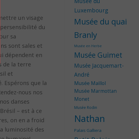
Musée du
Luxembourg
 mettre un visage
Musée du quai
persensibilité du
Branly
pour sa
ens sont sales et
Musée en Herbe
Musée Guimet
 qui dépendent en
s de la terre
Musée Jacquemart-
sil et
André
é. Espérons que la
Musée Maillol
Musée Marmottan
Rendez-nous nos
Monet
r nos danses
Musée Rodin
résil – est à ce
Nathan
s, on en a froid
la luminosité des
Palais Galliera
ure humaine!