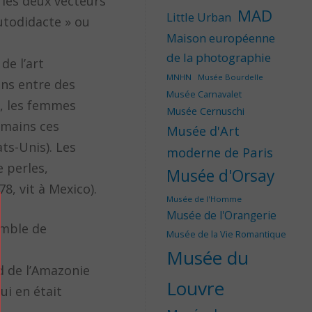
 les deux vecteurs
MAD
Little Urban
autodidacte » ou
Maison européenne
de la photographie
de l’art
MNHN
Musée Bourdelle
ons entre des
Musée Carnavalet
si, les femmes
Musée Cernuschi
 mains ces
Musée d'Art
ts-Unis). Les
moderne de Paris
e perles,
Musée d'Orsay
8, vit à Mexico).
Musée de l'Homme
Musée de l'Orangerie
emble de
Musée de la Vie Romantique
Musée du
rd de l’Amazonie
Louvre
ui en était