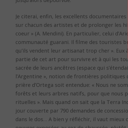
jusqu’alors dépourvue.
Je citerai, enfin, les excellents documentaire
sur chacun des artistes et de prolonger les 
coeur » (A. Mendini). En particulier, celui d’Ar
communauté guarani. Il filme des touristes bré
qu’ils vendent leur artisanat trop cher ». Eux 
partie de cet art pour survivre et à qui les to
sacrée de leurs ancêtres (espace qui s’étendait 
l’Argentine », notion de frontières politiques
prière d’Ortega soit entendue: « Nous ne so
forêts et leurs arbres natifs, pour que nous pu
rituelles ». Mais quand on sait que la Terra 
jour couverte par 790 demandes de concession
dans le dos… A bien y réfléchir, il vaut mieu
oeuvres exposées au rez-de-chaussée, plutôt 