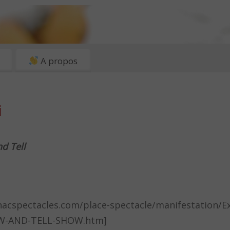
A propos
i
d Tell
fnacspectacles.com/place-spectacle/manifestation/E
W-AND-TELL-SHOW.htm]