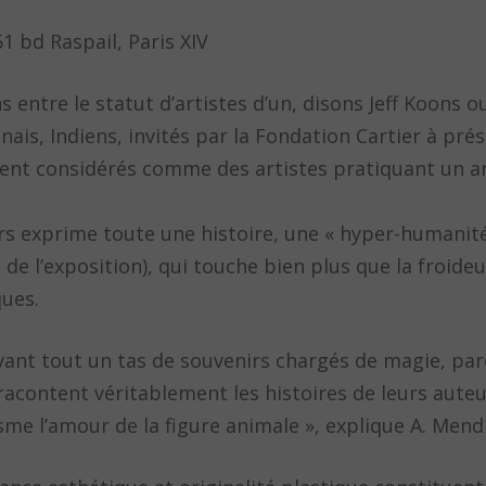
61 bd Raspail, Paris XIV
ntre le statut d’artistes d’un, disons Jeff Koons o
nais, Indiens, invités par la Fondation Cartier à pré
rement considérés comme des artistes pratiquant un
iers exprime toute une histoire, une « hyper-humanit
e l’exposition), qui touche bien plus que la froide
ques.
ant tout un tas de souvenirs chargés de magie, par
racontent véritablement les histoires de leurs aute
me l’amour de la figure animale », explique A. Mendi