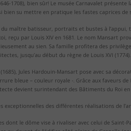
1646-1708), bien sûr! Le musée Carnavalet présente 
 si bien su mettre en pratique les fastes caprices de
u maître batisseur, portraits et bustes à l’appui,
 Roi, reçu par Louis XIV en 1681. Le nom Mansart pro
icieusement au sien. Sa famille profitera des privil
tectes, jusqu’au début du règne de Louis XVI (1774).
 (1685), Jules Hardouin-Mansart pose avec sa décorat
rure bleue – couleur royale -. Grâce aux faveurs de L
itecte devient surintendant des Bâtiments du Roi en
exceptionnelles des différentes réalisations de l’ar
des dont le dôme vise à rivaliser avec celui de Saint-