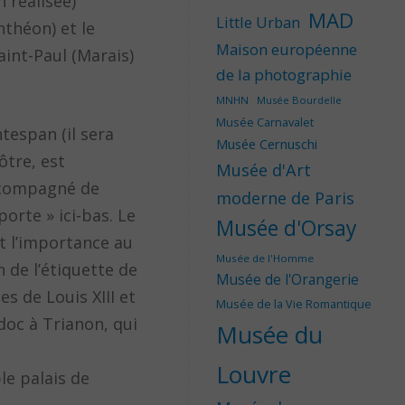
 réalisée)
MAD
Little Urban
nthéon) et le
Maison européenne
int-Paul (Marais)
de la photographie
MNHN
Musée Bourdelle
Musée Carnavalet
tespan (il sera
Musée Cernuschi
ôtre, est
Musée d'Art
accompagné de
moderne de Paris
porte » ici-bas. Le
Musée d'Orsay
t l’importance au
Musée de l'Homme
n de l’étiquette de
Musée de l'Orangerie
s de Louis XIII et
Musée de la Vie Romantique
edoc à Trianon, qui
Musée du
Louvre
le palais de