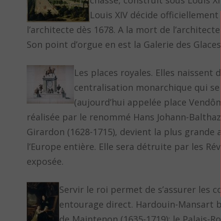
chasse, construit sous Louis XI
Louis XIV décide officiellement 
l’architecte dès 1678. A la mort de l’architect
Son point d’orgue en est la Galerie des Glaces 
Les places royales. Elles naissent 
centralisation monarchique qui se 
(aujourd’hui appelée place Vendôme
réalisée par le renommé Hans Johann-Balthaza
Girardon (1628-1715), devient la plus grande a
l’Europe entière. Elle sera détruite par les R
exposée.
Servir le roi permet de s’assurer les
entourage direct. Hardouin-Mansart b
de Maintenon (1635-1719); le Palais-Ro