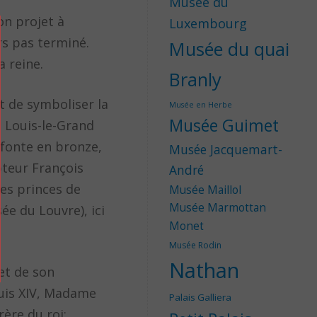
Musée du
son projet à
Luxembourg
urs pas terminé.
Musée du quai
a reine.
Branly
et de symboliser la
Musée en Herbe
Musée Guimet
e Louis-le-Grand
 fonte en bronze,
Musée Jacquemart-
pteur François
André
des princes de
Musée Maillol
Musée Marmottan
ée du Louvre), ici
Monet
Musée Rodin
Nathan
et de son
ouis XIV, Madame
Palais Galliera
rère du roi;