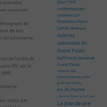
pour l'art
la première
contemporain
 son souverain.
Fondation EDF
Fondation Henri
 témoignant de
Cartier-Bresson
vient de son
Galeries
èges du patronyme
nationales du
Grand Palais
Gallimard Jeunesse
ion de l’ordre de
Grand Palais
ouis XIV, qui le
Hôtel de Ville
 1699.
Institut du Monde Arabe
Jardin des Plantes
chitecte.
Jeu de Paume
L'Adresse Musée de La Poste
Paul, conçu par
La Joie de lire