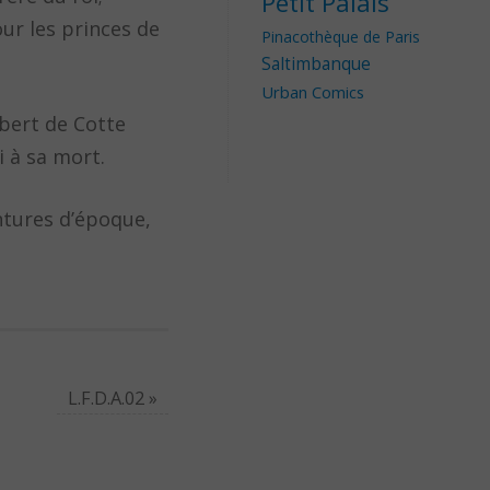
Petit Palais
ur les princes de
Pinacothèque de Paris
Saltimbanque
Urban Comics
obert de Cotte
i à sa mort.
ntures d’époque,
L.F.D.A.02
»