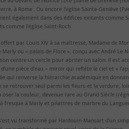
e au-devant de l’édifice côté plaine de Grenelle (non
ierre, à Rome . Ou encore l’église Sainte-Geniève (Pa
ient également dans des édifices exitants comme Sa
ts comme l’église Saint-Roch.
 offert par Louis XIV à sa maîtresse, Madame de Mon
de Marly ou « palais de Flore », conçu avec André Le N
 son centre un cercle pour abriter un salon. Il est 
’une pièce d’eau – miroir qui reflète le ciel et « l’ap
dée qui renverse la hiérarchie académique en donnan
e se retrouver seul parmi les fleurs et la verdure, loi
à oser la couleur, devenue rare au Grand Siècle (règne
tes à fresque à Marly et pilastres de marbre du Langu
s s’est vu transformé par Hardouin-Mansart d’un simp