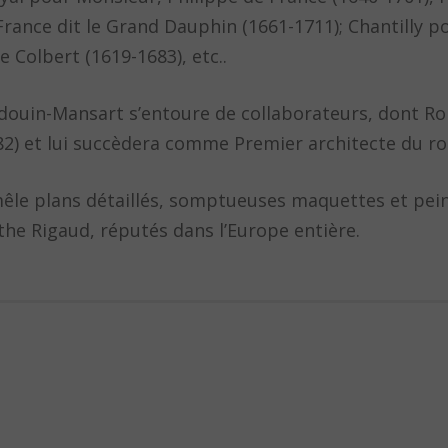
ance dit le Grand Dauphin (1661-1711); Chantilly po
 Colbert (1619-1683), etc..
ardouin-Mansart s’entoure de collaborateurs, dont R
82) et lui succèdera comme Premier architecte du ro
 mêle plans détaillés, somptueuses maquettes et pei
the Rigaud, réputés dans l’Europe entière.