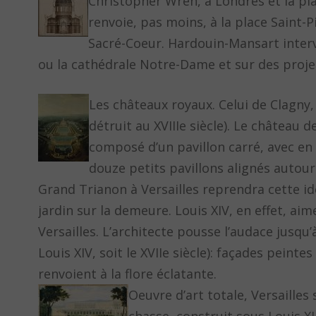
Christopher Wren, à Londres et la plac
renvoie, pas moins, à la place Saint-P
Sacré-Coeur. Hardouin-Mansart interv
ou la cathédrale Notre-Dame et sur des proje
Les châteaux royaux. Celui de Clagny,
détruit au XVIIIe siècle). Le château 
composé d’un pavillon carré, avec en
douze petits pavillons alignés autour d
Grand Trianon à Versailles reprendra cette i
jardin sur la demeure. Louis XIV, en effet, aim
Versailles. L’architecte pousse l’audace jusqu’
Louis XIV, soit le XVIIe siècle): façades pein
renvoient à la flore éclatante.
Oeuvre d’art totale, Versaille