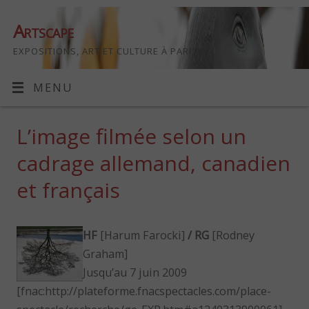
Artscape
EXPOSITIONS, ART ET CULTURE À PARIS
MENU
L’image filmée selon un
cadrage allemand, canadien
et français
HF
[Harum Farocki]
/ RG
[Rodney
Graham]
Jusqu’au 7 juin 2009
[fnac:http://plateforme.fnacspectacles.com/place-