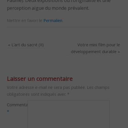
Paume). Deux expositions où l’originalité et une
perception aigue du monde prévalent.
Mettre en favori le
Permalien
.
«
L’art du sacré (II)
Votre mini film pour le
développement durable
»
Laisser un commentaire
Votre adresse e-mail ne sera pas publiée.
Les champs
obligatoires sont indiqués avec
*
Commentaire
*