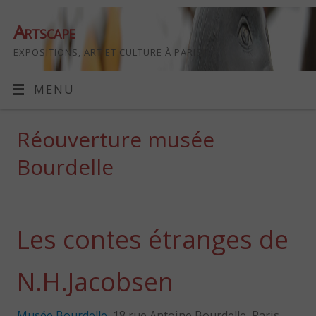
Artscape
EXPOSITIONS, ART ET CULTURE À PARIS
MENU
Réouverture musée
Bourdelle
Les contes étranges de
N.H.Jacobsen
Musée Bourdelle
, 18 rue Antoine Bourdelle, Paris