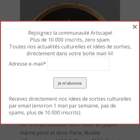
×
Rejoignez la communauté Artscape!
Plus de 10 000 inscrits, zero spam.
Toutes nos actualités culturelles et idées de sorties,
directement dans votre boîte mail
Adresse e-mail*
Recevez directement nos idées de sorties culturelles
par email (environ 1 mail par semaine, pas de
Arnold Böcklin
,
Bouclier avec le visage de
spams, plus de 10 000 inscrits).
Méduse
ou Tête de Méduse
, 1897. Relief en papier
mâché peint et doré. Paris, Musée