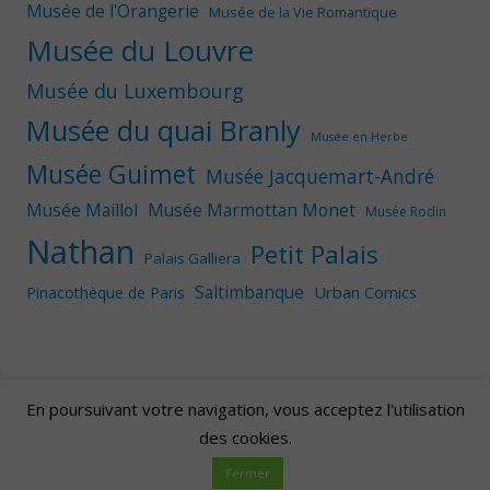
Musée de l'Orangerie
Musée de la Vie Romantique
Musée du Louvre
Musée du Luxembourg
Musée du quai Branly
Musée en Herbe
Musée Guimet
Musée Jacquemart-André
Musée Maillol
Musée Marmottan Monet
Musée Rodin
Nathan
Petit Palais
Palais Galliera
Saltimbanque
Urban Comics
Pinacothèque de Paris
En poursuivant votre navigation, vous acceptez l'utilisation
des cookies.
Artscape
| Fièrement propulsé par
Mantra
&
WordPress.
Fermer