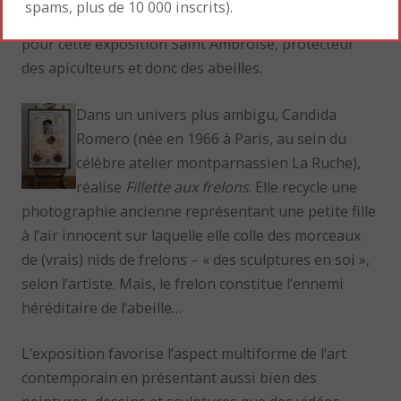
spams, plus de 10 000 inscrits).
oniriques. C’est tout naturellement qu’elle a choisit
pour cette exposition Saint Ambroise, protecteur
des apiculteurs et donc des abeilles.
Dans un univers plus ambigu, Candida
Romero (née en 1966 à Paris, au sein du
célèbre atelier montparnassien La Ruche),
réalise
Fillette aux frelons
. Elle recycle une
photographie ancienne représentant une petite fille
à l’air innocent sur laquelle elle colle des morceaux
de (vrais) nids de frelons – « des sculptures en soi »,
selon l’artiste. Mais, le frelon constitue l’ennemi
héréditaire de l’abeille…
L’exposition favorise l’aspect multiforme de l’art
contemporain en présentant aussi bien des