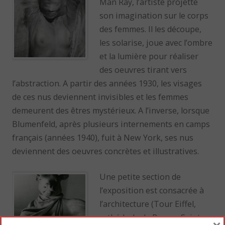
Man Ray, l’artiste projette
son imagination sur le corps
des femmes. Il les découpe,
les solarise, joue avec l’ombre
et la lumière pour réaliser
des oeuvres tirant vers
l’abstraction. A partir des années 1930, les visages
de ces nus deviennent invisibles et les femmes
demeurent des êtres mystérieux. A l’inverse, lorsque
Blumenfeld, après plusieurs internements en camps
français (années 1940), fuit à New York, ses nus
deviennent des oeuvres concrètes et illustratives.
Une petite section de
l’exposition est consacrée à
l’architecture (Tour Eiffel,
cathédrale de Rouen, Sainte-