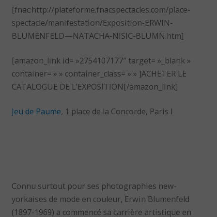
[fnac:http://plateforme.fnacspectacles.com/place-
spectacle/manifestation/Exposition-ERWIN-
BLUMENFELD—NATACHA-NISIC-BLUMN.htm]
[amazon_link id= »2754107177″ target= »_blank »
container= » » container_class= » » ]ACHETER LE
CATALOGUE DE L’EXPOSITION[/amazon_link]
Jeu de Paume
, 1 place de la Concorde, Paris I
Connu surtout pour ses photographies new-
yorkaises de mode en couleur, Erwin Blumenfeld
(1897-1969) a commencé sa carrière artistique en