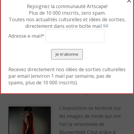
×
Chapelle) et au dictateur que
Rejoignez la communauté Artscape!
Blumenfeld associe à une
Plus de 10 000 inscrits, zero spam.
Toutes nos actualités culturelles et idées de sorties,
tête de veau. « Lorsque Erwin
directement dans votre boîte mail
Blumenfeld compose différents essais pour un
Adresse e-mail*
portrait de Hitler, il veut non seulement symboliser
le visage du mal mais également nier toute
identification possible avec la qualité d’être humain.
En mettant en évidence l’échec de la vraisemblance
d’un portrait du dictateur, Blumenfeld
Recevez directement nos idées de sorties culturelles
par email (environ 1 mail par semaine, pas de
montre l’impossibilité même de sa représentation
spams, plus de 10 000 inscrits).
et, par conséquent, sa déshumanisation »,
commente Marta Gili, directrice du Jeu de Paume.
L’exposition se termine sur
les images de mode qui ont
fait la renommée de
Blumenfeld. C’est grâce à